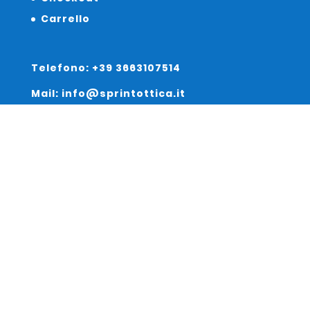
Carrello
Telefono: +39 3663107514
Mail: info@sprintottica.it
Indirizzo:
Sede Legale:
Via Sacro Cuore 15/b 35135 Padova
Unità Locale:
Via Braies 7 30170 Venezia