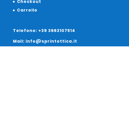
Checkout
Carrello
Telefono: +39 3663107514
Mail: info@sprintottica.it
Indirizzo:
Sede Legale:
Via Sacro Cuore 15/b 35135 Padova
Unità Locale:
Via Braies 7 30170 Venezia